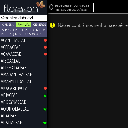
0
espécies encontradas
(
inc.
cat. subespecíficas)
Não encontrámos nenhuma espécie qu
ORDENS
FAMÍLIAS
GÉNEROS
A
B
C
D
E
F
G
H
I
J
K
L
M
N
O
P
Q
R
S
T
U
V
W
X
Z
ACANTHACEAE
ACERACEAE
AGAVACEAE
AIZOACEAE
ALISMATACEAE
AMARANTHACEAE
AMARYLLIDACEAE
ANACARDIACEAE
APIACEAE
APOCYNACEAE
AQUIFOLIACEAE
ARACEAE
ARALIACEAE