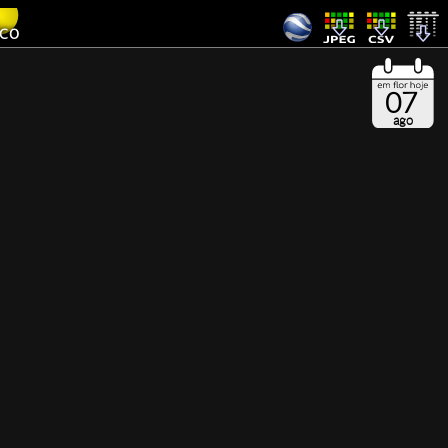
07
ago