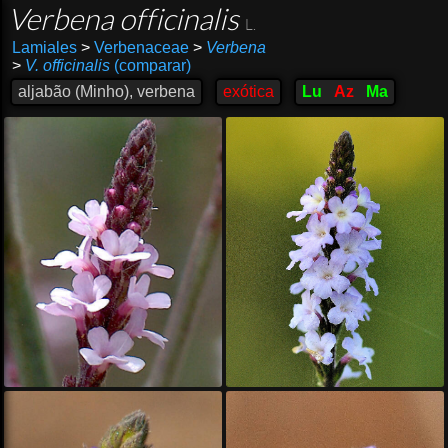
Verbena officinalis
L.
Lamiales
>
Verbenaceae
>
Verbena
>
V. officinalis
(comparar)
aljabão (Minho), verbena
exótica
Lu
Az
Ma