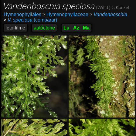
Vandenboschia speciosa
(Willd.) G.Kunkel
Hymenophyllales
>
Hymenophyllaceae
>
Vandenboschia
>
V. speciosa
(comparar)
feto-filme
autóctone
Lu
Az
Ma