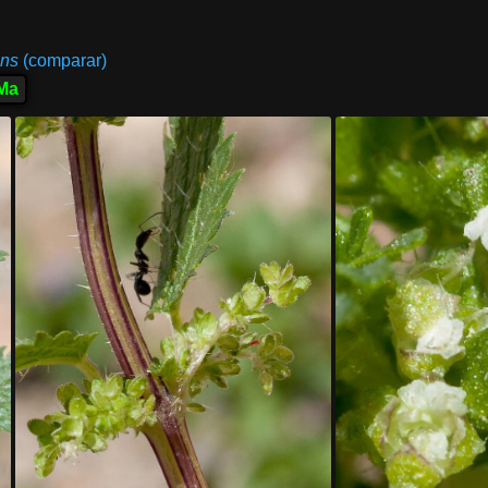
ens
(comparar)
Ma