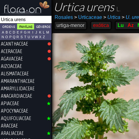
Urtica urens
L.
Rosales
>
Urticaceae
>
Urtica
>
U. ur
urtiga-menor
exótica
Lu
Az
ORDENS
FAMÍLIAS
GÉNEROS
A
B
C
D
E
F
G
H
I
J
K
L
M
N
O
P
Q
R
S
T
U
V
W
X
Z
ACANTHACEAE
ACERACEAE
AGAVACEAE
AIZOACEAE
ALISMATACEAE
AMARANTHACEAE
AMARYLLIDACEAE
ANACARDIACEAE
APIACEAE
APOCYNACEAE
AQUIFOLIACEAE
ARACEAE
ARALIACEAE