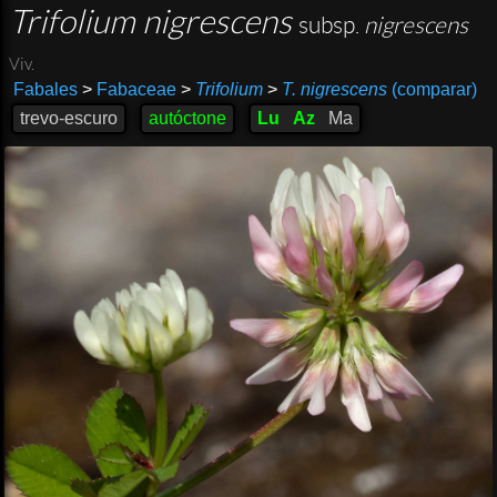
Trifolium nigrescens
subsp.
nigrescens
Viv.
Fabales
>
Fabaceae
>
Trifolium
>
T. nigrescens
(comparar)
trevo-escuro
autóctone
Lu
Az
Ma