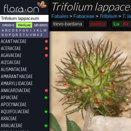
Trifolium lappa
Fabales
>
Fabaceae
>
Trifolium
>
T. 
trevo-bardana
exótica
Lu
Az
ORDENS
FAMÍLIAS
GÉNEROS
A
B
C
D
E
F
G
H
I
J
K
L
M
N
O
P
Q
R
S
T
U
V
W
X
Z
ACANTHACEAE
ACERACEAE
AGAVACEAE
AIZOACEAE
ALISMATACEAE
AMARANTHACEAE
AMARYLLIDACEAE
ANACARDIACEAE
APIACEAE
APOCYNACEAE
AQUIFOLIACEAE
ARACEAE
ARALIACEAE