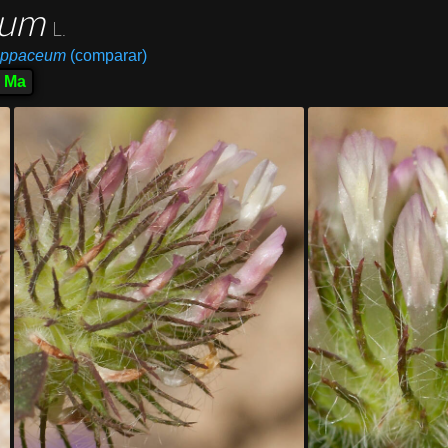
ceum
L.
lappaceum
(comparar)
Ma