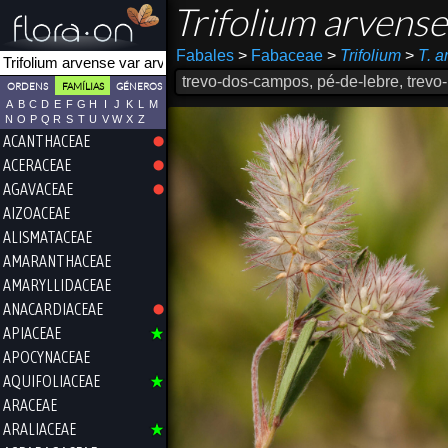
Trifolium arvens
Fabales
>
Fabaceae
>
Trifolium
>
T. a
trevo-dos-campos, pé-de-lebre, trevo
ORDENS
FAMÍLIAS
GÉNEROS
A
B
C
D
E
F
G
H
I
J
K
L
M
N
O
P
Q
R
S
T
U
V
W
X
Z
ACANTHACEAE
ACERACEAE
AGAVACEAE
AIZOACEAE
ALISMATACEAE
AMARANTHACEAE
AMARYLLIDACEAE
ANACARDIACEAE
APIACEAE
APOCYNACEAE
AQUIFOLIACEAE
ARACEAE
ARALIACEAE