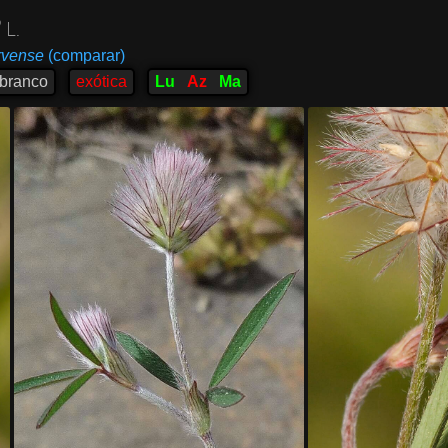
e
L.
rvense
(comparar)
-branco
exótica
Lu
Az
Ma