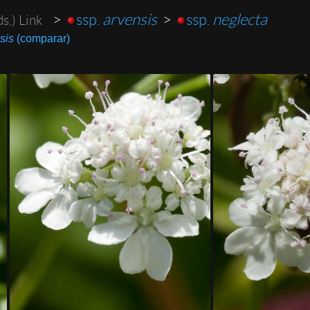
>
ssp.
arvensis
>
ssp.
neglecta
s.) Link
sis
(comparar)