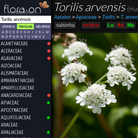
Torilis arvensis
(Hud
Apiales
>
Apiaceae
>
Torilis
>
T. arven
salsinha
exótica
Lu
Az
Ma
ORDENS
FAMÍLIAS
GÉNEROS
A
B
C
D
E
F
G
H
I
J
K
L
M
N
O
P
Q
R
S
T
U
V
W
X
Z
ACANTHACEAE
ACERACEAE
AGAVACEAE
AIZOACEAE
ALISMATACEAE
AMARANTHACEAE
AMARYLLIDACEAE
ANACARDIACEAE
APIACEAE
APOCYNACEAE
AQUIFOLIACEAE
ARACEAE
ARALIACEAE