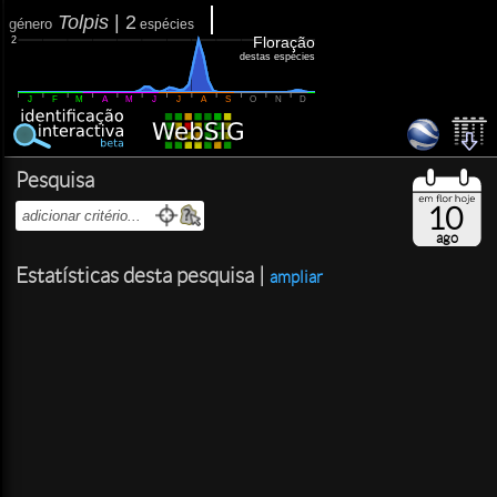
Tolpis
|
2
género
espécies
Floração
2
destas espécies
J
F
M
A
M
J
J
A
S
O
N
D
Pesquisa
10
ago
Estatísticas desta pesquisa |
ampliar