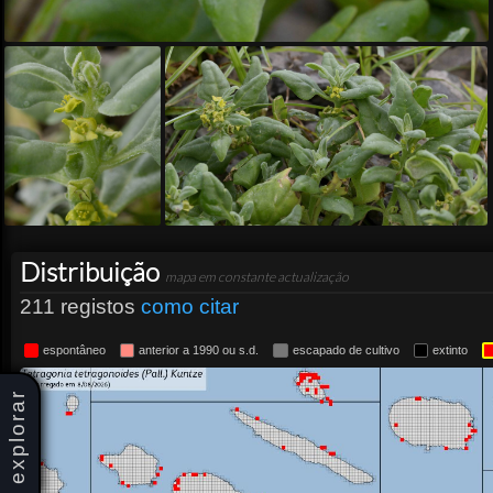
Distribuição
mapa em constante actualização
211 registos
como citar
espontâneo
anterior a 1990 ou s.d.
escapado de cultivo
extinto
explorar