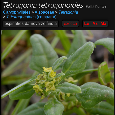
Tetragonia tetragonoides
(Pall.) Kuntze
Caryophyllales
>
Aizoaceae
>
Tetragonia
>
T. tetragonoides
(comparar)
espinafres-da-nova-zelândia
exótica
Lu
Az
Ma