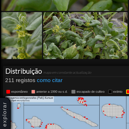
Distribuição
mapa em constante actualização
211 registos
como citar
espontâneo
anterior a 1990 ou s.d.
escapado de cultivo
extinto
explorar