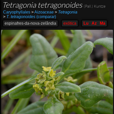
Tetragonia tetragonoides
(Pall.) Kuntze
Caryophyllales
>
Aizoaceae
>
Tetragonia
>
T. tetragonoides
(comparar)
espinafres-da-nova-zelândia
exótica
Lu
Az
Ma