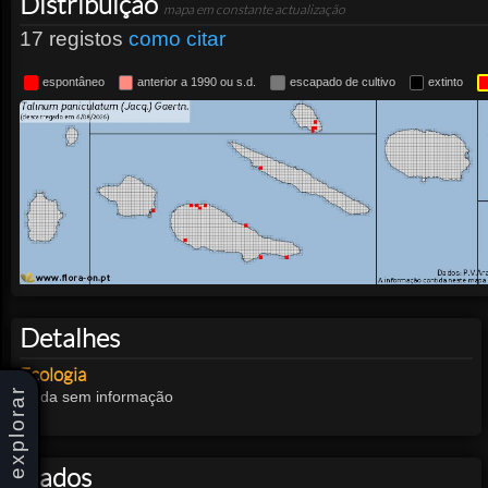
Distribuição
mapa em constante actualização
17 registos
como citar
espontâneo
anterior a 1990 ou s.d.
escapado de cultivo
extinto
Detalhes
Ecologia
explorar
ainda sem informação
Dados