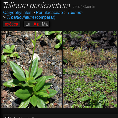
Talinum paniculatum
(Jacq.) Gaertn.
Caryophyllales
>
Portulacaceae
>
Talinum
>
T. paniculatum
(comparar)
exótica
Lu
Az
Ma