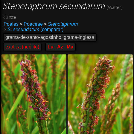
Stenotaphrum secundatum
(Walter)
Kuntze
Poales
>
Poaceae
>
Stenotaphrum
>
S. secundatum
(comparar)
grama-de-santo-agostinho, grama-inglesa
exótica (neófito)
Lu
Az
Ma