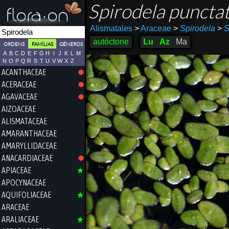
Spirodela puncta
Alismatales
>
Araceae
>
Spirodela
>
S
autóctone
Lu
Az
Ma
ORDENS
FAMÍLIAS
GÉNEROS
A
B
C
D
E
F
G
H
I
J
K
L
M
N
O
P
Q
R
S
T
U
V
W
X
Z
ACANTHACEAE
ACERACEAE
AGAVACEAE
AIZOACEAE
ALISMATACEAE
AMARANTHACEAE
AMARYLLIDACEAE
ANACARDIACEAE
APIACEAE
APOCYNACEAE
AQUIFOLIACEAE
ARACEAE
ARALIACEAE