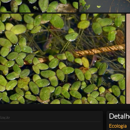
Detalh
ização
Ecologia