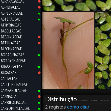
ASPARAGACEAE
ASPIDIACEAE
ASPLENIACEAE
ASTERACEAE
ATHYRIACEAE
BASELLACEAE
BEGONIACEAE
BETULACEAE
BLECHNACEAE
BORAGINACEAE
BOTRYCHIACEAE
BRASSICACEAE
BUXACEAE
CACTACEAE
CALLITRICHACEAE
CAMPANULACEAE
CANNACEAE
Distribuição
mapa em constante actual
CAPRIFOLIACEAE
2 registos
como citar
CARYOPHYLLACEAE