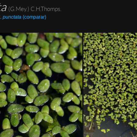
ta
(G.Mey.) C.H.Thomps.
. punctata
(comparar)