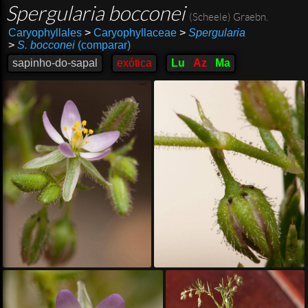
Spergularia bocconei
(Scheele) Graebn.
Caryophyllales
>
Caryophyllaceae
>
Spergularia
>
S. bocconei
(comparar)
sapinho-do-sapal
exótica
Lu
Az
Ma