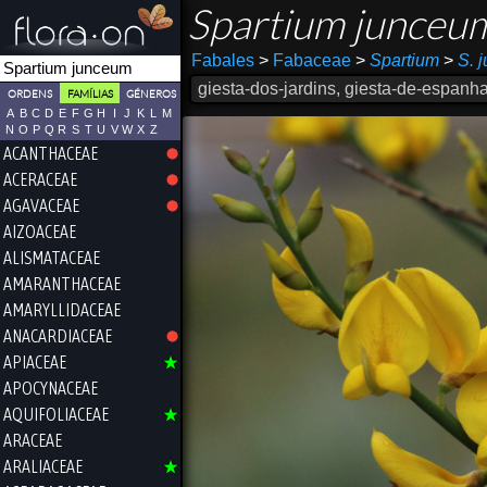
Spartium junceu
Fabales
>
Fabaceae
>
Spartium
>
S. 
giesta-dos-jardins, giesta-de-espanh
ORDENS
FAMÍLIAS
GÉNEROS
A
B
C
D
E
F
G
H
I
J
K
L
M
N
O
P
Q
R
S
T
U
V
W
X
Z
ACANTHACEAE
ACERACEAE
AGAVACEAE
AIZOACEAE
ALISMATACEAE
AMARANTHACEAE
AMARYLLIDACEAE
ANACARDIACEAE
APIACEAE
APOCYNACEAE
AQUIFOLIACEAE
ARACEAE
ARALIACEAE