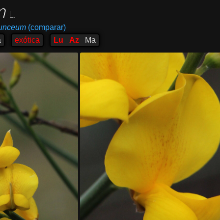
m
L.
junceum
(comparar)
a
exótica
Lu
Az
Ma