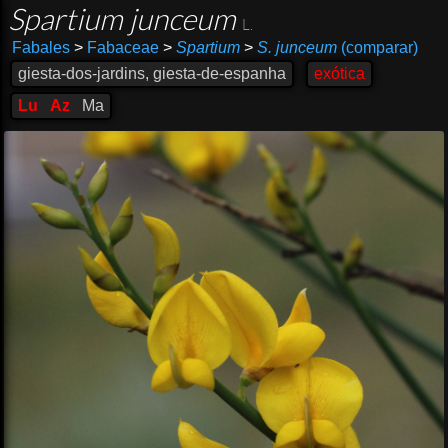
Spartium junceum
L.
Fabales
>
Fabaceae
>
Spartium
>
S. junceum
(comparar)
giesta-dos-jardins, giesta-de-espanha
exótica
Lu
Az
Ma