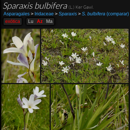
Sparaxis bulbifera
(L.) Ker Gawl.
Asparagales
>
Iridaceae
>
Sparaxis
>
S. bulbifera
(comparar)
exótica
Lu
Az
Ma