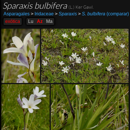
Sparaxis bulbifera
(L.) Ker Gawl.
Asparagales
>
Iridaceae
>
Sparaxis
>
S. bulbifera
(comparar)
exótica
Lu
Az
Ma