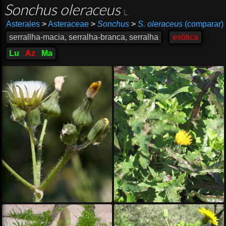
Sonchus oleraceus
L.
Asterales
>
Asteraceae
>
Sonchus
>
S. oleraceus
(comparar)
serrallha-macia, serralha-branca, serralha
exótica
Lu
Az
Ma