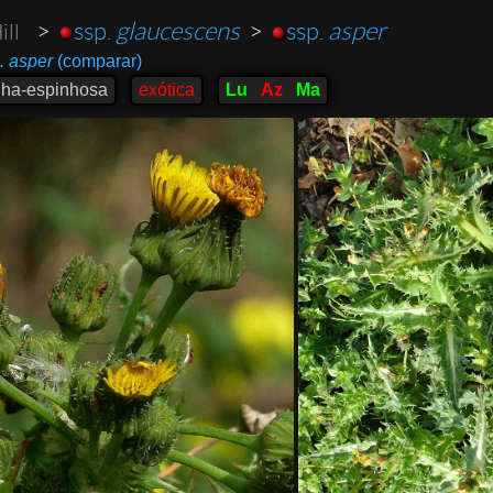
>
ssp.
glaucescens
>
ssp.
asper
ill
. asper
(comparar)
alha-espinhosa
exótica
Lu
Az
Ma