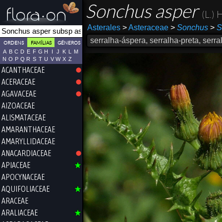
Sonchus asper
(L.) H
Asterales
>
Asteraceae
>
Sonchus
>
S
serralha-áspera, serralha-preta, serr
ORDENS
FAMÍLIAS
GÉNEROS
A
B
C
D
E
F
G
H
I
J
K
L
M
N
O
P
Q
R
S
T
U
V
W
X
Z
ACANTHACEAE
ACERACEAE
AGAVACEAE
AIZOACEAE
ALISMATACEAE
AMARANTHACEAE
AMARYLLIDACEAE
ANACARDIACEAE
APIACEAE
APOCYNACEAE
AQUIFOLIACEAE
ARACEAE
ARALIACEAE