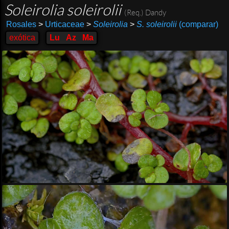
Soleirolia soleirolii
(Req.) Dandy
Rosales
>
Urticaceae
>
Soleirolia
>
S. soleirolii
(comparar)
exótica
Lu
Az
Ma