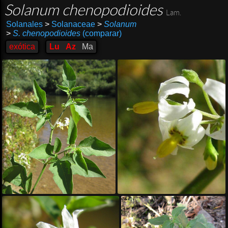
Solanum chenopodioides
Lam.
Solanales
>
Solanaceae
>
Solanum
>
S. chenopodioides
(comparar)
exótica
Lu
Az
Ma