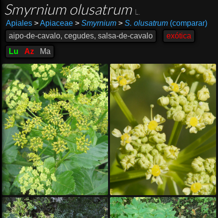
Smyrnium olusatrum
L.
Apiales
>
Apiaceae
>
Smyrnium
>
S. olusatrum
(comparar)
aipo-de-cavalo, cegudes, salsa-de-cavalo
exótica
Lu
Az
Ma