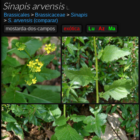
Sinapis arvensis
L.
Brassicales
>
Brassicaceae
>
Sinapis
>
S. arvensis
(comparar)
mostarda-dos-campos
exótica
Lu
Az
Ma