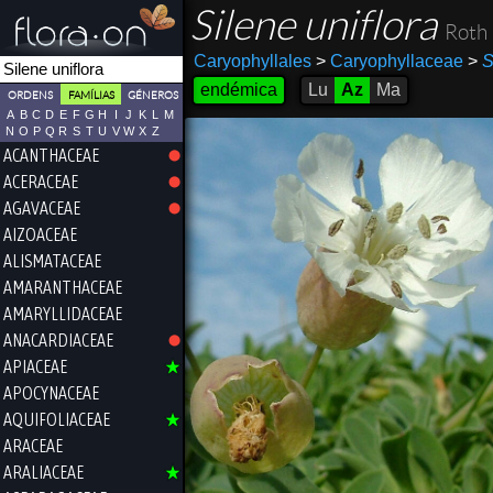
Silene uniflora
Roth
Caryophyllales
>
Caryophyllaceae
>
S
endémica
Lu
Az
Ma
ORDENS
FAMÍLIAS
GÉNEROS
A
B
C
D
E
F
G
H
I
J
K
L
M
N
O
P
Q
R
S
T
U
V
W
X
Z
ACANTHACEAE
ACERACEAE
AGAVACEAE
AIZOACEAE
ALISMATACEAE
AMARANTHACEAE
AMARYLLIDACEAE
ANACARDIACEAE
APIACEAE
APOCYNACEAE
AQUIFOLIACEAE
ARACEAE
ARALIACEAE