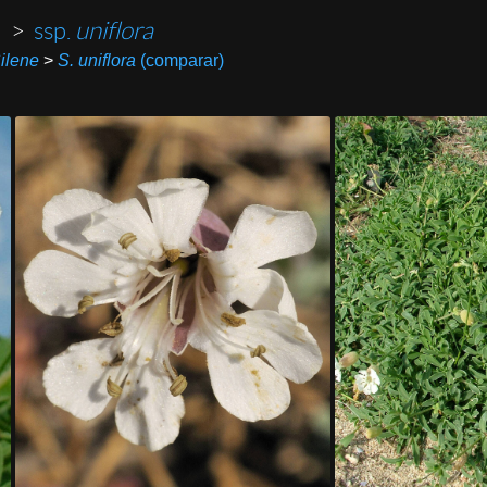
>
ssp.
uniflora
ilene
>
S. uniflora
(comparar)