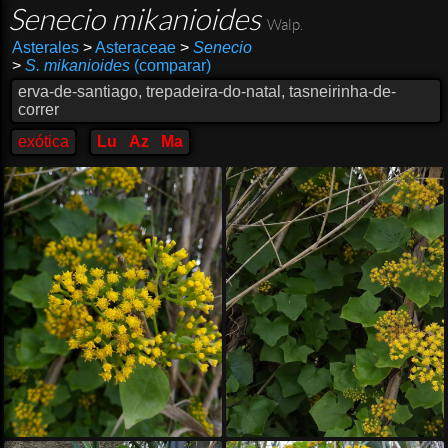
Senecio mikanioides
Walp.
Asterales
>
Asteraceae
>
Senecio
>
S. mikanioides
(comparar)
erva-de-santiago, trepadeira-do-natal, tasneirinha-de-
correr
exótica
Lu
Az
Ma