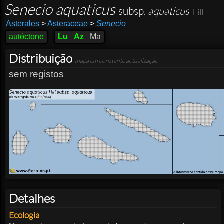
Senecio aquaticus
subsp.
aquaticus
Hill
Asterales
>
Asteraceae
>
Senecio
autóctone
Lu
Az
Ma
Distribuição
mapa em constante actualização
sem registos
Detalhes
Ecologia