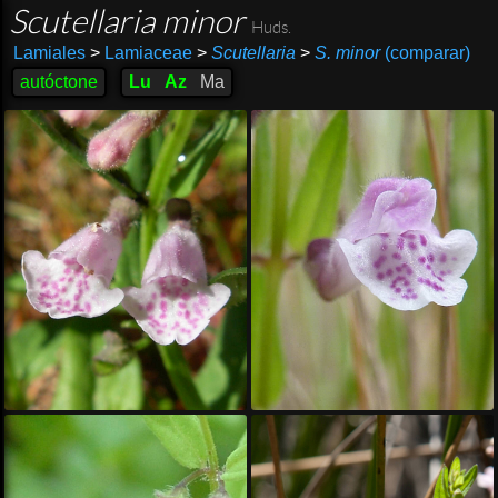
Scutellaria minor
Huds.
Lamiales
>
Lamiaceae
>
Scutellaria
>
S. minor
(comparar)
autóctone
Lu
Az
Ma