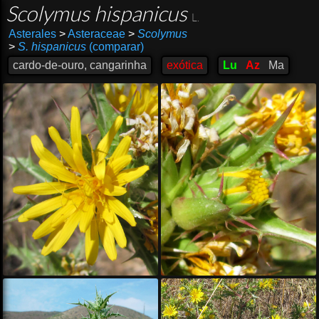
Scolymus hispanicus
L.
Asterales
>
Asteraceae
>
Scolymus
>
S. hispanicus
(comparar)
cardo-de-ouro, cangarinha
exótica
Lu
Az
Ma