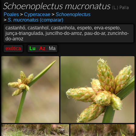
Schoenoplectus mucronatus
(L.) Palla
Poales
>
Cyperaceae
>
Schoenoplectus
>
S. mucronatus
(comparar)
castanhó, castanhol, castanhola, espeto, erva-espeto,
junça-triangulada, juncilho-do-arroz, pau-do-ar, zuncinho-
do-arroz
exótica
Lu
Az
Ma