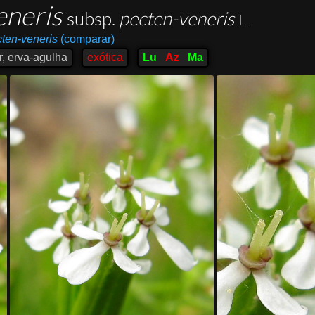
eneris
subsp.
pecten-veneris
L.
cten-veneris
(comparar)
r, erva-agulha
exótica
Lu
Az
Ma