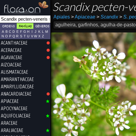
Scandix pecten-v
Apiales
>
Apiaceae
>
Scandix
>
S. pe
agulheira, garfinhos, agulha-de-pasto
ORDENS
FAMÍLIAS
GÉNEROS
A
B
C
D
E
F
G
H
I
J
K
L
M
N
O
P
Q
R
S
T
U
V
W
X
Z
ACANTHACEAE
ACERACEAE
AGAVACEAE
AIZOACEAE
ALISMATACEAE
AMARANTHACEAE
AMARYLLIDACEAE
ANACARDIACEAE
APIACEAE
APOCYNACEAE
AQUIFOLIACEAE
ARACEAE
ARALIACEAE