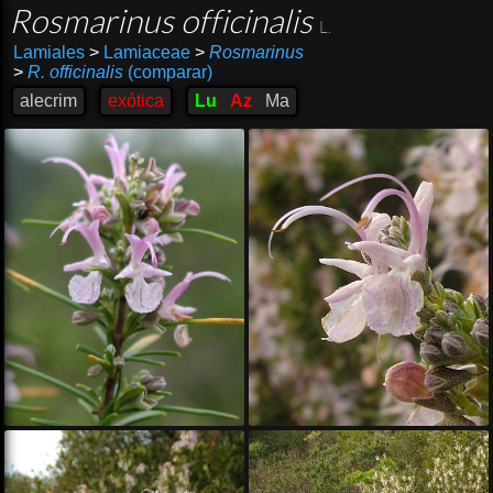
Rosmarinus officinalis
L.
Lamiales
>
Lamiaceae
>
Rosmarinus
>
R. officinalis
(comparar)
alecrim
exótica
Lu
Az
Ma