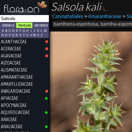
Salsola kali
L.
Caryophyllales
>
Amaranthaceae
>
Sa
barrilheira-espinhosa, barrilha-espi
ORDENS
FAMÍLIAS
GÉNEROS
A
B
C
D
E
F
G
H
I
J
K
L
M
N
O
P
Q
R
S
T
U
V
W
X
Z
ACANTHACEAE
ACERACEAE
AGAVACEAE
AIZOACEAE
ALISMATACEAE
AMARANTHACEAE
AMARYLLIDACEAE
ANACARDIACEAE
APIACEAE
APOCYNACEAE
AQUIFOLIACEAE
ARACEAE
ARALIACEAE