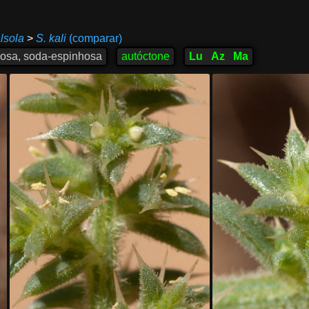
lsola
>
S. kali
(comparar)
nhosa, soda-espinhosa
autóctone
Lu
Az
Ma