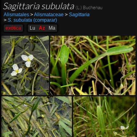
Sagittaria subulata
(L.) Buchenau
Alismatales
>
Alismataceae
>
Sagittaria
>
S. subulata
(comparar)
exótica
Lu
Az
Ma