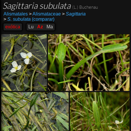
Sagittaria subulata
(L.) Buchenau
Alismatales
>
Alismataceae
>
Sagittaria
>
S. subulata
(comparar)
exótica
Lu
Az
Ma