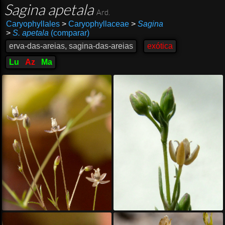
Sagina apetala
Ard.
Caryophyllales
>
Caryophyllaceae
>
Sagina
>
S. apetala
(comparar)
erva-das-areias, sagina-das-areias
exótica
Lu
Az
Ma