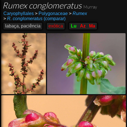
Rumex conglomeratus
Murray
Caryophyllales
>
Polygonaceae
>
Rumex
>
R. conglomeratus
(comparar)
labaça, paciência
exótica
Lu
Az
Ma