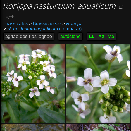
Rorippa nasturtium-aquaticum
(L.)
Hayek
Brassicales
>
Brassicaceae
>
Rorippa
>
R. nasturtium-aquaticum
(comparar)
agrião-dos-rios, agrião
autóctone
Lu
Az
Ma