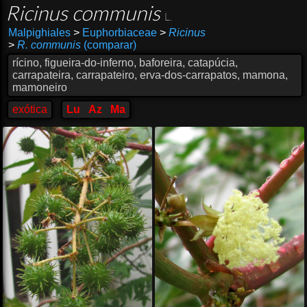
Ricinus communis
L.
Malpighiales
>
Euphorbiaceae
>
Ricinus
>
R. communis
(comparar)
rícino, figueira-do-inferno, baforeira, catapúcia,
carrapateira, carrapateiro, erva-dos-carrapatos, mamona,
mamoneiro
exótica
Lu
Az
Ma