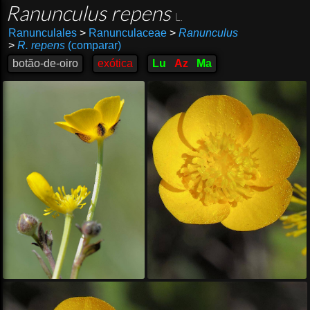
Ranunculus repens
L.
Ranunculales
>
Ranunculaceae
>
Ranunculus
>
R. repens
(comparar)
botão-de-oiro
exótica
Lu
Az
Ma