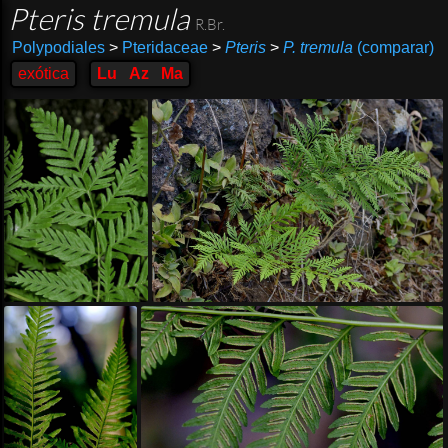
Pteris tremula
R.Br.
Polypodiales
>
Pteridaceae
>
Pteris
>
P. tremula
(comparar)
exótica
Lu
Az
Ma