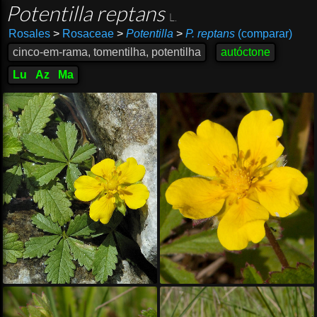
Potentilla reptans
L.
Rosales
>
Rosaceae
>
Potentilla
>
P. reptans
(comparar)
cinco-em-rama, tomentilha, potentilha
autóctone
Lu
Az
Ma