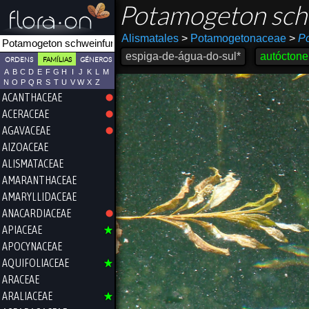
Potamogeton sch
Alismatales
>
Potamogetonaceae
>
P
espiga-de-água-do-sul*
autóctone
ORDENS
FAMÍLIAS
GÉNEROS
A
B
C
D
E
F
G
H
I
J
K
L
M
N
O
P
Q
R
S
T
U
V
W
X
Z
ACANTHACEAE
ACERACEAE
AGAVACEAE
AIZOACEAE
ALISMATACEAE
AMARANTHACEAE
AMARYLLIDACEAE
ANACARDIACEAE
APIACEAE
APOCYNACEAE
AQUIFOLIACEAE
ARACEAE
ARALIACEAE