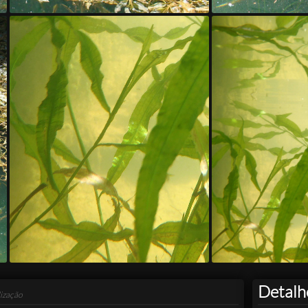
Detalh
ização