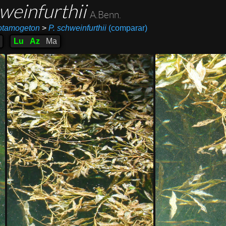
weinfurthii
A.Benn.
otamogeton
>
P. schweinfurthii
(comparar)
Lu
Az
Ma