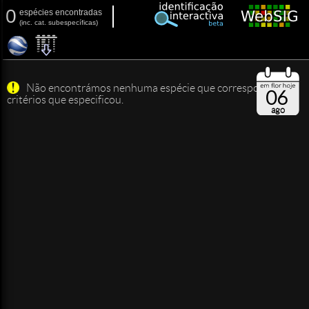
0
espécies encontradas
(
inc.
cat. subespecíficas)
Não encontrámos nenhuma espécie que corresponda aos
06
critérios que especificou.
ago