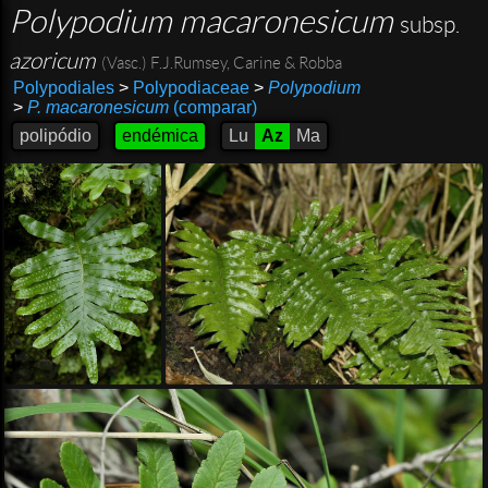
Polypodium macaronesicum
subsp.
azoricum
(Vasc.) F.J.Rumsey, Carine & Robba
Polypodiales
>
Polypodiaceae
>
Polypodium
>
P. macaronesicum
(comparar)
polipódio
endémica
Lu
Az
Ma