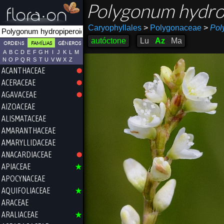
Polygonum hydro
Caryophyllales
>
Polygonaceae
>
Pol
autóctone
Lu
Az
Ma
ORDENS
FAMÍLIAS
GÉNEROS
A
B
C
D
E
F
G
H
I
J
K
L
M
N
O
P
Q
R
S
T
U
V
W
X
Z
ACANTHACEAE
ACERACEAE
AGAVACEAE
AIZOACEAE
ALISMATACEAE
AMARANTHACEAE
AMARYLLIDACEAE
ANACARDIACEAE
APIACEAE
APOCYNACEAE
AQUIFOLIACEAE
ARACEAE
ARALIACEAE