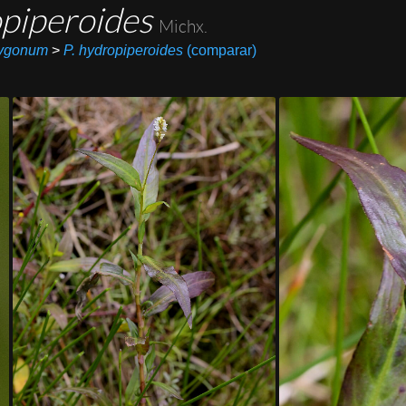
piperoides
Michx.
ygonum
>
P. hydropiperoides
(comparar)