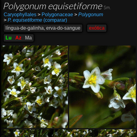
Polygonum equisetiforme
Sm.
Caryophyllales
>
Polygonaceae
>
Polygonum
>
P. equisetiforme
(comparar)
língua-de-galinha, erva-do-sangue
exótica
Lu
Az
Ma