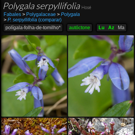
Polygala serpyllifolia
Hosé
Fabales
>
Polygalaceae
>
Polygala
>
P. serpyllifolia
(comparar)
polígala-folha-de-tomilho*
autóctone
Lu
Az
Ma