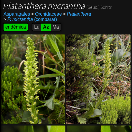
Platanthera micrantha
(Seub.) Schltr.
Asparagales
>
Orchidaceae
>
Platanthera
>
P. micrantha
(comparar)
endémica
Lu
Az
Ma